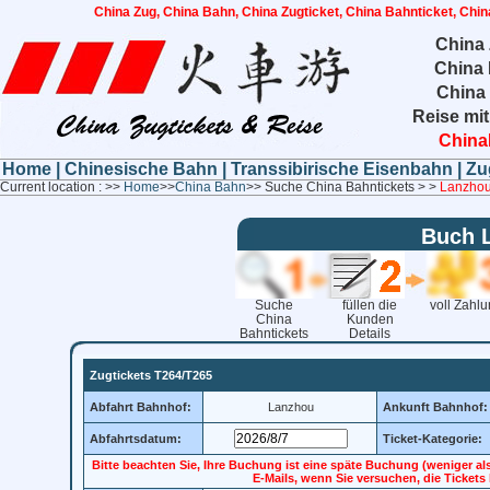
China Zug, China Bahn, China Zugticket, China Bahnticket, Chin
China 
China 
China
Reise mit
China
Home
|
Chinesische Bahn
|
Transsibirische Eisenbahn
|
Zu
Current location : >>
Home
>>
China Bahn
>> Suche China Bahntickets > >
Lanzhou
Buch 
Suche
füllen die
voll Zahl
China
Kunden
Bahntickets
Details
Zugtickets T264/T265
Abfahrt Bahnhof:
Lanzhou
Ankunft Bahnhof:
Abfahrtsdatum:
Ticket-Kategorie:
Bitte beachten Sie, Ihre Buchung ist eine späte Buchung (weniger al
E-Mails, wenn Sie versuchen, die Ticket