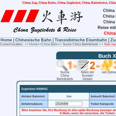
China Zug, China Bahn, China Zugticket, China Bahnticket, Chin
China 
China 
China
Reise mit
China
Home
|
Chinesische Bahn
|
Transsibirische Eisenbahn
|
Zu
Current location : >>
Home
>>
China Bahn
>> Suche China Bahntickets > >
Xian na
Buch 
Suche
füllen die
voll Zahl
China
Kunden
Bahntickets
Details
Zugtickets K60/K61
Abfahrt Bahnhof:
Xian
Ankunft Bahnhof:
Abfahrtsdatum:
Ticket-Kategorie:
Bitte beachten Sie, Ihre Buchung ist eine späte Buchung (weniger al
E-Mails, wenn Sie versuchen, die Ticket