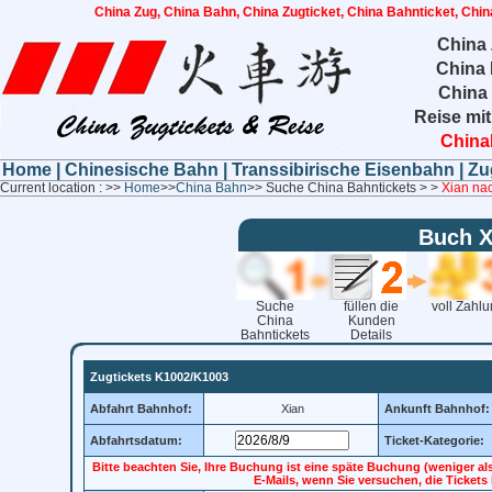
China Zug, China Bahn, China Zugticket, China Bahnticket, Chin
China 
China 
China
Reise mit
China
Home
|
Chinesische Bahn
|
Transsibirische Eisenbahn
|
Zu
Current location : >>
Home
>>
China Bahn
>> Suche China Bahntickets > >
Xian na
Buch 
Suche
füllen die
voll Zahl
China
Kunden
Bahntickets
Details
Zugtickets K1002/K1003
Abfahrt Bahnhof:
Xian
Ankunft Bahnhof:
Abfahrtsdatum:
Ticket-Kategorie:
Bitte beachten Sie, Ihre Buchung ist eine späte Buchung (weniger al
E-Mails, wenn Sie versuchen, die Ticket