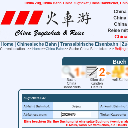
China Zug, China Bahn, China Zugticket, China Bahnticket, Chin
China 
China 
China
Reise mit
China
Home
|
Chinesische Bahn
|
Transsibirische Eisenbahn
|
Zu
Current location : >>
Home
>>
China Bahn
>> Suche China Bahntickets > >
Beijing 
Buch 
Suche
füllen die
voll Zahl
China
Kunden
Bahntickets
Details
Zugtickets G43
Abfahrt Bahnhof:
Beijing
Ankunft Bahnhof:
Abfahrtsdatum:
Ticket-Kategorie:
Bitte beachten Sie, Ihre Buchung ist eine späte Buchung (weniger al
E-Mails, wenn Sie versuchen, die Ticket