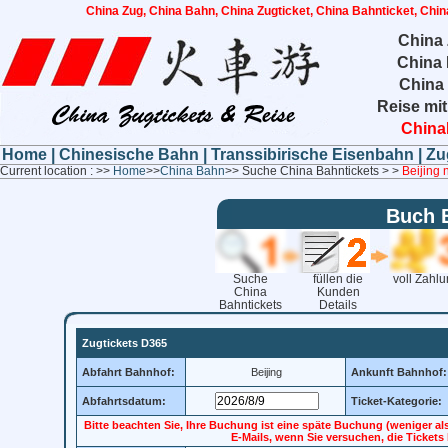
China Zug, China Bahn, China Zugticket, China Bahnticket, Chin
China 
China 
China
Reise mit
China
Home
|
Chinesische Bahn
|
Transsibirische Eisenbahn
|
Zu
Current location : >>
Home
>>
China Bahn
>> Suche China Bahntickets > >
Beijing 
Buch 
Suche
füllen die
voll Zahl
China
Kunden
Bahntickets
Details
Zugtickets D365
Abfahrt Bahnhof:
Beijing
Ankunft Bahnhof:
Abfahrtsdatum:
Ticket-Kategorie:
Bitte beachten Sie, Ihre Buchung ist eine späte Buchung (weniger al
E-Mails, wenn Sie versuchen, die Ticket