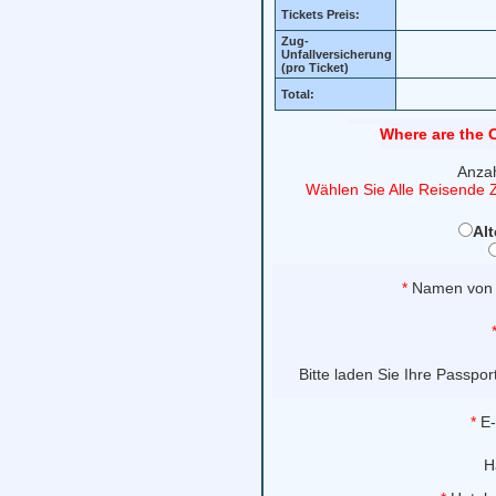
Tickets Preis:
Zug-
Unfallversicherung
(pro Ticket)
Total:
Where are the C
Anzah
Wählen Sie Alle Reisende Z
Alt
*
Namen von 
Bitte laden Sie Ihre Passpo
*
E-
H