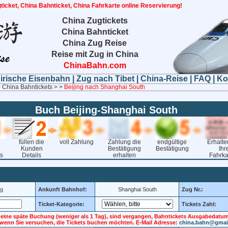
ticket, China Bahnticket, China Fahrkarte online Reservierung!
China Zugtickets
China Bahnticket
China Zug Reise
Reise mit Zug in China
ChinaBahn.com
birische Eisenbahn
|
Zug nach Tibet
|
China-Reise
|
FAQ
|
Ko
 China Bahntickets > >
Beijing nach Shanghai South
Buch Beijing-Shanghai South
füllen die
voll Zahlung
Zahlung die
endgültige
Erhalte
Kunden
Bestätigung
Bestätigung
Ihr
s
Details
erhalten
Fahrka
ng
Ankunft Bahnhof:
Shanghai South
Zug Nr.:
Ticket-Kategorie:
Tickets Zahl:
t eine späte Buchung (weniger als 1 Tag), sind vergangen, Bahntickets Ausgabedatum,
 wenn Sie versuchen, die Tickets buchen möchten. E-Mail Adresse:
china.bahn@gmai