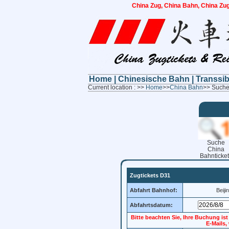
China Zug, China Bahn, China Zug
Home
|
Chinesische Bahn
|
Transsi
Current location : >>
Home
>>
China Bahn
>> Suche
Suche
China
Bahnticket
Zugtickets D31
Abfahrt Bahnhof:
Beiji
Abfahrtsdatum:
Bitte beachten Sie, Ihre Buchung is
E-Mails,