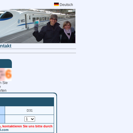
Deutsch
ntakt
n Sie
e
rten
D31
 kontaktieren Sie uns bitte durch
l.com