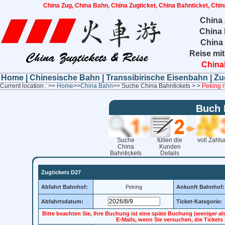
China Zug, China Bahn, China Zugticket, China Bahnticket, Chin
China 
China 
China
Reise mit
China
Home
|
Chinesische Bahn
|
Transsibirische Eisenbahn
|
Zu
Current location : >>
Home
>>
China Bahn
>> Suche China Bahntickets > >
Peking 
Buch 
Suche
füllen die
voll Zahl
China
Kunden
Bahntickets
Details
Zugtickets D27
Abfahrt Bahnhof:
Peking
Ankunft Bahnhof:
Abfahrtsdatum:
Ticket-Kategorie:
Bitte beachten Sie, Ihre Buchung ist eine späte Buchung (weniger al
E-Mails, wenn Sie versuchen, die Ticket