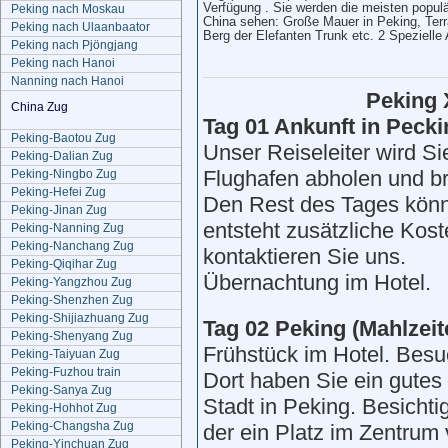
Verfügung . Sie werden die meisten popul
Peking nach Moskau
China sehen: Große Mauer in Peking, Terra
Peking nach Ulaanbaator
Berg der Elefanten Trunk etc. 2 Speziell
Peking nach Pjöngjang
Peking nach Hanoi
Nanning nach Hanoi
Peking 
China Zug
Tag 01 Ankunft in
Peck
Peking-Baotou Zug
Unser Reiseleiter wird 
Peking-Dalian Zug
Flughafen abholen und br
Peking-Ningbo Zug
Peking-Hefei Zug
Den Rest des Tages könne
Peking-Jinan Zug
entsteht zusätzliche Kos
Peking-Nanning Zug
Peking-Nanchang Zug
kontaktieren Sie uns.
Peking-Qiqihar Zug
Übernachtung im Hotel.
Peking-Yangzhou Zug
Peking-Shenzhen Zug
Peking-Shijiazhuang Zug
Tag 02 Peking (Mahlzeit
Peking-Shenyang Zug
Frühstück im Hotel. Bes
Peking-Taiyuan Zug
Peking-Fuzhou train
Dort haben Sie ein gutes
Peking-Sanya Zug
Stadt in Peking. Besicht
Peking-Hohhot Zug
Peking-Changsha Zug
der ein Platz im Zentrum 
Peking-Yinchuan Zug