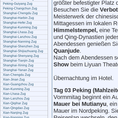
größter befestigter Platz
Peking-Guiyang Zug
Besuchen Sie die
Verbot
Peking-Changchun Zug
Shanghai-Chengdu Zug
Meisterwerk der chinesisc
Shanghai-Harbin Zug
Mittagessen im lokalen 
Shanghai-Hefei Zug
Shanghai-Kunming Zug
Himmelstempel
,
eine Te
Shanghai-Lhasa Zug
und Qing-Dynastien jedes 
Shanghai-Lanzhou Zug
Shanghai-Nanning Zug
Abendessen genießen S
Shanghai-Shenzhen Zug
Quanjude
.
Shanghai-Shijiazhuang Zug
Shanghai-Shenyang Zug
Nach dem Abendessen s
Shanghai-Tianjin Zug
Show
beim Liyuan Theat
Shanghai-Xining Zug
Shanghai-Yanan Zug
Xian-Chengdu Zug
Übernachtung im Hotel.
Xian-Jinan Zug
Xian-Guangzhou Zug
Tag 03 Peking (Mahlzeite
Xian-Kunming Zug
Xian-Lhasa Zug
Vormmitag beginnt ein Au
Xian-Lanzhou Zug
Mauer bei Mutianyu
, ei
Xian-Qiqihar Zug
Xian-Qingdao Zug
Mauer im Nordpeking. S
Xian-Nanjing Zug
Reiseplan wechseln, de
Xian-Nanning Zug