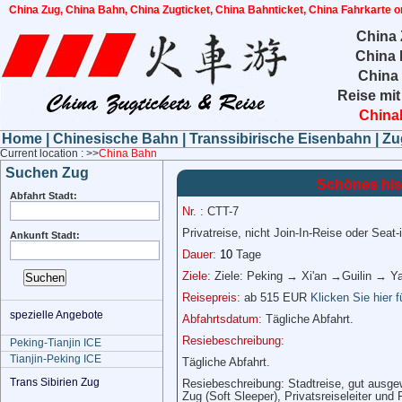
China Zug, China Bahn, China Zugticket, China Bahnticket, China Fahrkarte o
China 
China 
China
Reise mit
China
Home
|
Chinesische Bahn
|
Transsibirische Eisenbahn
|
Zu
Current location : >>
China Bahn
Suchen Zug
Schönes his
Abfahrt Stadt:
Nr. :
CTT-7
Privatreise, nicht Join-In-Reise oder Seat
Ankunft Stadt:
Dauer:
10
Tage
Ziele:
Ziele: Peking → Xi'an →Guilin → Y
Reisepreis:
ab
515 EUR
Klicken Sie hier f
spezielle Angebote
Abfahrtsdatum:
Tägliche Abfahrt.
Resiebeschreibung:
Peking-Tianjin ICE
Tianjin-Peking ICE
Tägliche Abfahrt.
Trans Sibirien Zug
Resiebeschreibung: Stadtreise, gut ausgew
Zug (Soft Sleeper), Privatsreiseleiter und