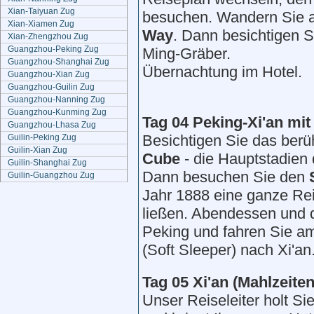
Xian-Taiyuan Zug
besuchen. Wandern Sie 
Xian-Xiamen Zug
Way
. Dann besichtigen 
Xian-Zhengzhou Zug
Guangzhou-Peking Zug
Ming-Gräber.
Guangzhou-Shanghai Zug
Übernachtung im Hotel.
Guangzhou-Xian Zug
Guangzhou-Guilin Zug
Guangzhou-Nanning Zug
Guangzhou-Kunming Zug
Tag 04 Peking-Xi'an mit
Guangzhou-Lhasa Zug
Besichtigen Sie das ber
Guilin-Peking Zug
Guilin-Xian Zug
Cube
- die Hauptstadien 
Guilin-Shanghai Zug
Dann besuchen Sie den
Guilin-Guangzhou Zug
Jahr 1888 eine ganze Rei
ließen. Abendessen und 
Peking und fahren Sie a
(Soft Sleeper) nach Xi'an
Tag 05
Xi
'
an
(Mahlzeite
Unser Reiseleiter holt 