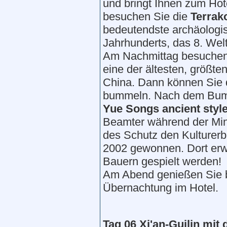
und bringt Ihnen zum Hot
besuchen Sie die
Terrak
bedeutendste archäologi
Jahrhunderts, das 8. Wel
Am Nachmittag besuchen
eine der ältesten, größt
China. Dann können Sie 
bummeln. Nach dem Bumm
Yue Songs ancient styl
Beamter während der Mi
des Schutz den Kulturer
2002 gewonnen. Dort erw
Bauern gespielt werden!
Am Abend genießen Sie
Übernachtung im Hotel.
Tag 0
6
Xi
'
an
-Guilin
mit d